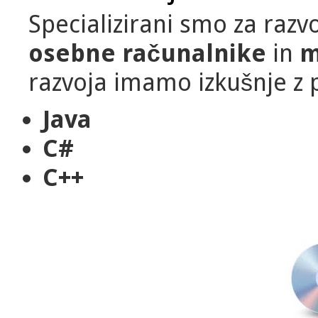
Specializirani smo za razv
osebne računalnike
in
m
razvoja imamo izkušnje z 
Java
C#
C++