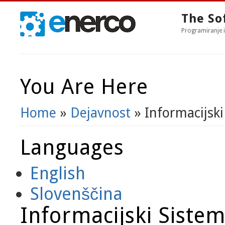
The So
Programiranje i
You Are Here
Home
»
Dejavnost
» Informacijski
Languages
English
Slovenščina
Informacijski Sistem